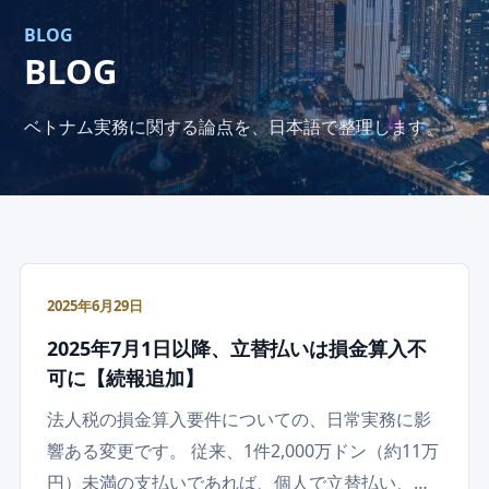
BLOG
BLOG
ベトナム実務に関する論点を、日本語で整理します。
2025年6月29日
2025年7月1日以降、立替払いは損金算入不
可に【続報追加】
法人税の損金算入要件についての、日常実務に影
響ある変更です。 従来、1件2,000万ドン（約11万
円）未満の支払いであれば、個人で立替払い、…