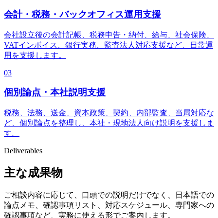
会計・税務・バックオフィス運用支援
会社設立後の会計記帳、税務申告・納付、給与、社会保険、
VATインボイス、銀行実務、監査法人対応支援など、日常運
用を支援します。
03
個別論点・本社説明支援
税務、法務、送金、資本政策、契約、内部監査、当局対応な
ど、個別論点を整理し、本社・現地法人向け説明を支援しま
す。
Deliverables
主な成果物
ご相談内容に応じて、口頭での説明だけでなく、日本語での
論点メモ、確認事項リスト、対応スケジュール、専門家への
確認事項など、実務に使える形でご案内します。