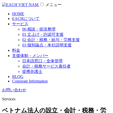
メニュー
HOME
EACHについて
サービス
00 相談・状況整理
01 立上げ・許認可支援
02 会計・税務・給与・労務支援
03 個別論点・本社説明支援
料金
支援体制・メンバー
日本語窓口・全体管理
会計・税務サービス責任者
提携弁護士
BLOG
Corporate Information
お問い合わせ
Services
ベトナム法人の設立・会計・税務・労