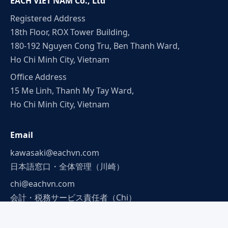
EACH VIET NAM Co., Ltd
Registered Address
18th Floor, ROX Tower Building,
180-192 Nguyen Cong Tru, Ben Thanh Ward,
Ho Chi Minh City, Vietnam
Office Address
15 Me Linh, Thanh My Tay Ward,
Ho Chi Minh City, Vietnam
Email
kawasaki@eachvn.com
日本語窓口・全体管理（川崎）
chi@eachvn.com
会計・税務サービス責任者（Chi）
tin@eachvn.com