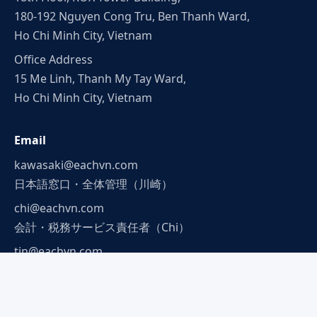
180-192 Nguyen Cong Tru, Ben Thanh Ward,
Ho Chi Minh City, Vietnam
Office Address
15 Me Linh, Thanh My Tay Ward,
Ho Chi Minh City, Vietnam
Email
kawasaki@eachvn.com
日本語窓口・全体管理（川崎）
chi@eachvn.com
会計・税務サービス責任者（Chi）
tin@eachvn.com
提携弁護士（Tin）
Phone