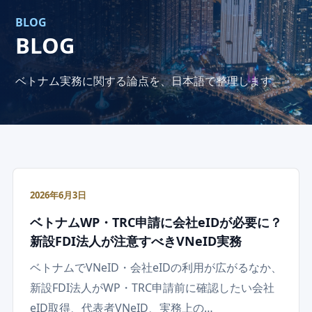
BLOG
BLOG
ベトナム実務に関する論点を、日本語で整理します。
2026年6月3日
ベトナムWP・TRC申請に会社eIDが必要に？
新設FDI法人が注意すべきVNeID実務
ベトナムでVNeID・会社eIDの利用が広がるなか、
新設FDI法人がWP・TRC申請前に確認したい会社
eID取得、代表者VNeID、実務上の…