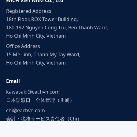
EACH VIET NAM Co., Ltd
Registered Address
18th Floor, ROX Tower Building,
180-192 Nguyen Cong Tru, Ben Thanh Ward,
Ho Chi Minh City, Vietnam
Office Address
15 Me Linh, Thanh My Tay Ward,
Ho Chi Minh City, Vietnam
Email
kawasaki@eachvn.com
日本語窓口・全体管理（川崎）
chi@eachvn.com
会計・税務サービス責任者（Chi）
tin@eachvn.com