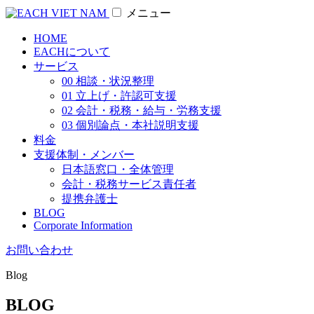
メニュー
HOME
EACHについて
サービス
00 相談・状況整理
01 立上げ・許認可支援
02 会計・税務・給与・労務支援
03 個別論点・本社説明支援
料金
支援体制・メンバー
日本語窓口・全体管理
会計・税務サービス責任者
提携弁護士
BLOG
Corporate Information
お問い合わせ
Blog
BLOG