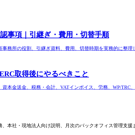
認事項｜引継ぎ・費用・切替手順
新事務所の役割、引継ぎ資料、費用、切替時期を実務的に整理
ERC取得後にやるべきこと
資本金送金、税務・会計、VATインボイス、労務、WP/TRC、
務、本社・現地法人向け説明、月次のバックオフィス管理支援