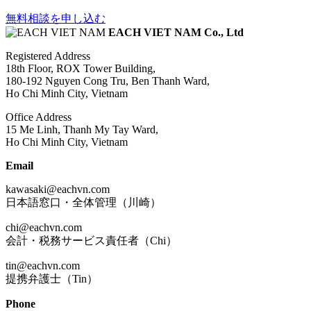
無料相談を申し込む
EACH VIET NAM Co., Ltd
Registered Address
18th Floor, ROX Tower Building,
180-192 Nguyen Cong Tru, Ben Thanh Ward,
Ho Chi Minh City, Vietnam
Office Address
15 Me Linh, Thanh My Tay Ward,
Ho Chi Minh City, Vietnam
Email
kawasaki@eachvn.com
日本語窓口・全体管理（川崎）
chi@eachvn.com
会計・税務サービス責任者（Chi）
tin@eachvn.com
提携弁護士（Tin）
Phone