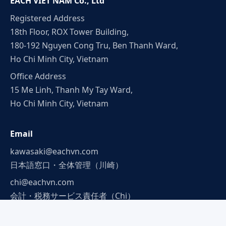
EACH VIET NAM Co., Ltd
Registered Address
18th Floor, ROX Tower Building,
180-192 Nguyen Cong Tru, Ben Thanh Ward,
Ho Chi Minh City, Vietnam
Office Address
15 Me Linh, Thanh My Tay Ward,
Ho Chi Minh City, Vietnam
Email
kawasaki@eachvn.com
日本語窓口・全体管理（川崎）
chi@eachvn.com
会計・税務サービス責任者（Chi）
tin@eachvn.com