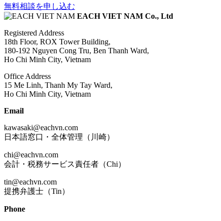
無料相談を申し込む
EACH VIET NAM Co., Ltd
Registered Address
18th Floor, ROX Tower Building,
180-192 Nguyen Cong Tru, Ben Thanh Ward,
Ho Chi Minh City, Vietnam
Office Address
15 Me Linh, Thanh My Tay Ward,
Ho Chi Minh City, Vietnam
Email
kawasaki@eachvn.com
日本語窓口・全体管理（川崎）
chi@eachvn.com
会計・税務サービス責任者（Chi）
tin@eachvn.com
提携弁護士（Tin）
Phone