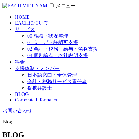
メニュー
HOME
EACHについて
サービス
00 相談・状況整理
01 立上げ・許認可支援
02 会計・税務・給与・労務支援
03 個別論点・本社説明支援
料金
支援体制・メンバー
日本語窓口・全体管理
会計・税務サービス責任者
提携弁護士
BLOG
Corporate Information
お問い合わせ
Blog
BLOG