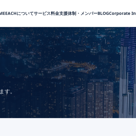
ME
EACHについて
サービス
料金
支援体制・メンバー
BLOG
Corporate I
ます。