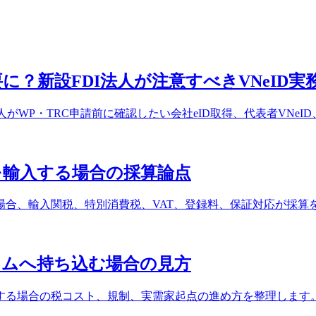
に？新設FDI法人が注意すべきVNeID実
法人がWP・TRC申請前に確認したい会社eID取得、代表者VNeI
を輸入する場合の採算論点
場合、輸入関税、特別消費税、VAT、登録料、保証対応が採算
ナムへ持ち込む場合の見方
する場合の税コスト、規制、実需家起点の進め方を整理します