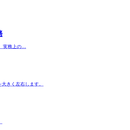
務
D、実務上の…
を大きく左右します。
。