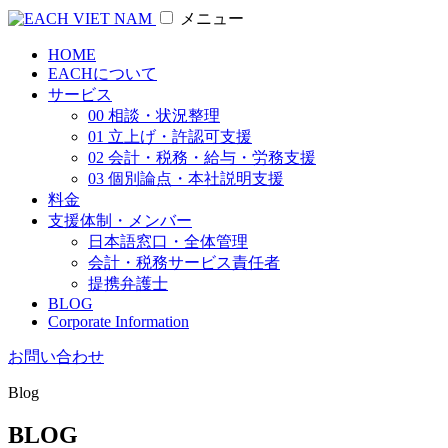
メニュー
HOME
EACHについて
サービス
00 相談・状況整理
01 立上げ・許認可支援
02 会計・税務・給与・労務支援
03 個別論点・本社説明支援
料金
支援体制・メンバー
日本語窓口・全体管理
会計・税務サービス責任者
提携弁護士
BLOG
Corporate Information
お問い合わせ
Blog
BLOG